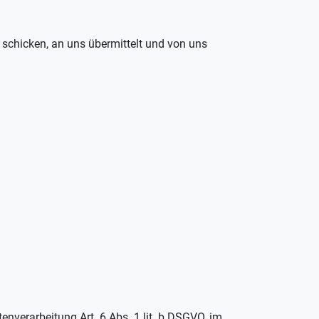
l schicken, an uns übermittelt und von uns
nverarbeitung Art. 6 Abs. 1 lit. b DSGVO, im